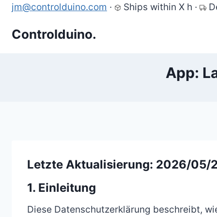
Skip
jm@controlduino.com
·
Ships within X h
·
D
to
Controlduino.
content
App: L
Letzte Aktualisierung: 2026/05/
1. Einleitung
Diese Datenschutzerklärung beschreibt, w